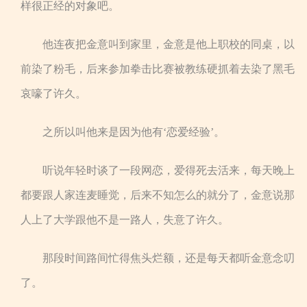
样很正经的对象吧。
他连夜把金意叫到家里，金意是他上职校的同桌，以
前染了粉毛，后来参加拳击比赛被教练硬抓着去染了黑毛
哀嚎了许久。
之所以叫他来是因为他有‘恋爱经验’。
听说年轻时谈了一段网恋，爱得死去活来，每天晚上
都要跟人家连麦睡觉，后来不知怎么的就分了，金意说那
人上了大学跟他不是一路人，失意了许久。
那段时间路间忙得焦头烂额，还是每天都听金意念叨
了。