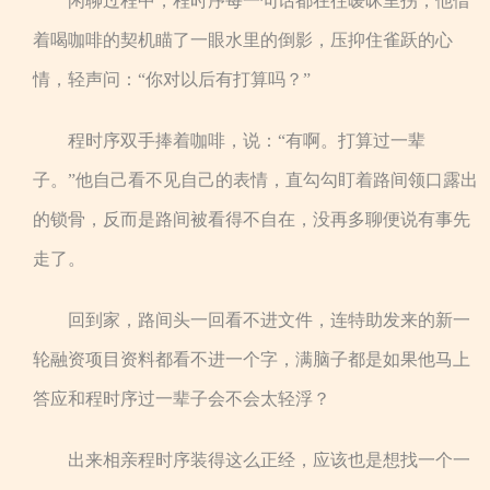
闲聊过程中，程时序每一句话都在往暧昧里拐，他借
着喝咖啡的契机瞄了一眼水里的倒影，压抑住雀跃的心
情，轻声问：“你对以后有打算吗？”
程时序双手捧着咖啡，说：“有啊。打算过一辈
子。”他自己看不见自己的表情，直勾勾盯着路间领口露出
的锁骨，反而是路间被看得不自在，没再多聊便说有事先
走了。
回到家，路间头一回看不进文件，连特助发来的新一
轮融资项目资料都看不进一个字，满脑子都是如果他马上
答应和程时序过一辈子会不会太轻浮？
出来相亲程时序装得这么正经，应该也是想找一个一