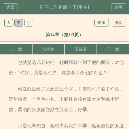
同学，别再装乖了[重生]
返回
首页
大
中
小
护眼
关灯
第14章（第1/3页）
上一章
加书签
回目录
下一章
也就是这几分钟内，程时序就坐到了他的面前，对他
说：“你好，我是程时序。你是李工介绍的对么？”
他在心里念了又念那三个字，盯着程时序看了许久，
青年挎着一个黑色小包，上面挂着粉色派大星毛绒小玩
偶，柔顺的头发微微贴在脸颊上，好乖。
可是他早知道，程时序其实并不乖，嘴角翘起的弧度