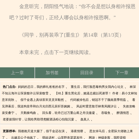
金意听完，阴阳怪气地说：“你不会是想以身相许报恩
吧？过时了哥们，正经人哪会以身相许报恩啊。”
《同学，别再装乖了[重生]》 第14章（第1/3页）
本章未完，点击下一页继续阅读。
上一章
加书签
回目录
下一章
、
、
热门点击:
妈妈的忌日，我的葬礼爸爸的名字
重生后，我打脸恶毒狗男女我内心论文
林深
、
不知云海许云琛裴馥许云琛裴馥雪
【HL】重生黑化后，她逼总裁以死谢罪！ 作者：易小文林知
、
、
、
意宋宛秋
假千金遇上真绿茶宋灵灵宋毅然
代码被掉包后，销冠不干了魏南晨季明磊
看
、
、
见弹幕后，我送狗皇帝和白月光归西元辰轩苏婉婉
风起时爱意散尽林青风顾汐云
失效攻略
、
、
、
、
、
裴安桑宁
天鹅奏鸣曲
回头看，轻舟已过万重山蒋之舟沈傲凝
吞噬鱼
醉酒情思
、
、
老婆拔我针管，让我给男助理煮醒酒汤程心怡陆沉宴
蛊真人
、
、
更新榜单:
我都抱天道大腿了，假千金还在演
港夜情靡
恶女掉马后，全星际大佬吻上来
、
、
、
了
出嫁后公子他疯了
萌娃进村，山里野兽瑟瑟发抖
网游：神级刺客，我即是暗