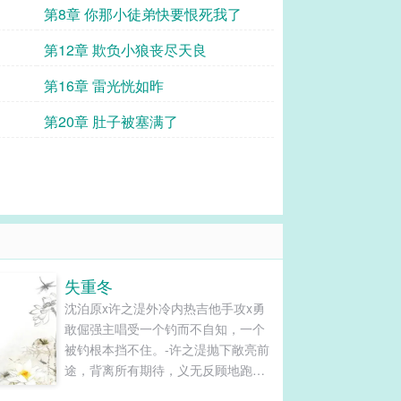
第8章 你那小徒弟快要恨死我了
第12章 欺负小狼丧尽天良
第16章 雷光恍如昨
第20章 肚子被塞满了
失重冬
沈泊原x许之湜外冷内热吉他手攻x勇
敢倔强主唱受一个钓而不自知，一个
被钓根本挡不住。-许之湜抛下敞亮前
途，背离所有期待，义无反顾地跑去
地下玩摇滚。遇到新邻居沈泊原的第