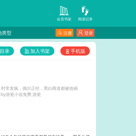
会员书架
阅读记录
他类型
注册
登录
目录
加入书架
手机版
有病，时常发疯，偶尔正经，黑白两道都被他祸
费,杳杳如年by游瓷小说免费,游瓷