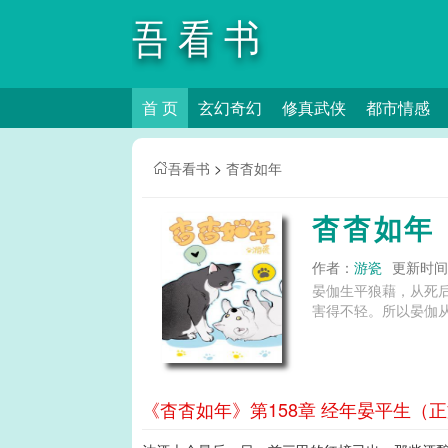
吾看书
首 页
玄幻奇幻
修真武侠
都市情感
吾看书
>
杳杳如年
杳杳如年
作者：
游瓷
更新时间：2
晏伽生平狼藉，从死后
《杳杳如年》第158章 经年晏平生（