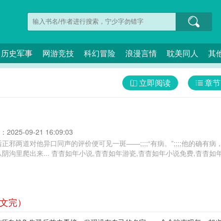
历史军事
网游竞技
科幻冒险
浪漫言情
耽美同人
其
立即阅读
章节
025-09-21 16:09:03
正邪两道对他异口同声的评价便可见一斑——;;;;“有病。”;;;;他的确
害得不轻。所以晏伽从阴沟里爬出来... 杳杳如年小说,杳杳如年游瓷,杳杳如年小说免
正文完）