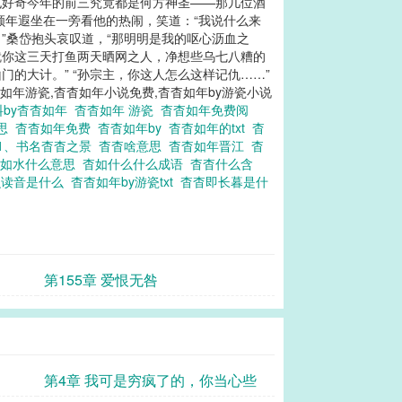
也好奇今年的前三究竟都是何方神圣——那几位酒
顾年遐坐在一旁看他的热闹，笑道：“我说什么来
”桑岱抱头哀叹道，“那明明是我的呕心沥血之
“就你这三天打鱼两天晒网之人，净想些乌七八糟的
的大计。” “孙宗主，你这人怎么这样记仇……”
杳如年游瓷,杳杳如年小说免费,杳杳如年by游瓷小说
料by杳杳如年
杳杳如年 游瓷
杳杳如年免费阅
意思
杳杳如年免费
杳杳如年by
杳杳如年的txt
杳
1、书名杳杳之景
杳杳啥意思
杳杳如年晋江
杳
杳如水什么意思
杳如什么什么成语
杳杳什么含
么读音是什么
杳杳如年by游瓷txt
杳杳即长暮是什
第155章 爱恨无咎
第4章 我可是穷疯了的，你当心些