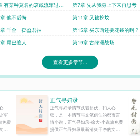
章 有某种莫名的哀戚流窜过心
第7章 先从我身上下来再思考
0章 他不后悔
第11章 又被挖坟
4章 千金一掷盈君袖
第15章 买东西还要花钱的啊？
8章 尾巴缠人
第19章 古绿洲战场
查看更多章节...
正气寻妇录
心
正气寻妇录情节跌宕起伏、扣人心
史军
弦，是一本情节与文笔俱佳的都市言
旗免费
情小说，正气寻妇录-徐大-小说旗免费
文字
提供正气寻妇录最新清爽干净的文字
章节在线阅读和TXT下载。...