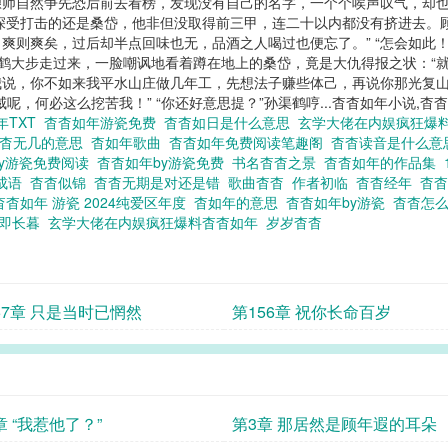
酿师自然争先恐后前去看榜，发现没有自己的名字，一个个唉声叹气，却
深受打击的还是桑岱，他非但没取得前三甲，连二十以内都没有挤进去。
爽则爽矣，过后却半点回味也无，品酒之人喝过也便忘了。” “怎会如此！
孙渠鹤大步走过来，一脸嘲讽地看着蹲在地上的桑岱，竟是大仇得报之状：
说，你不如来我平水山庄做几年工，先想法子赚些体己，再说你那光复山门
，何必这么挖苦我！” “你还好意思提？”孙渠鹤哼...杳杳如年小说,杳
年TXT
杳杳如年游瓷免费
杳杳如日是什么意思
玄学大佬在内娱疯狂爆
杳杳无几的意思
杳如年歌曲
杳杳如年免费阅读笔趣阁
杳杳读音是什么
by游瓷免费阅读
杳杳如年by游瓷免费
书名杳杳之景
杳杳如年的作品集
字成语
杳杳似锦
杳杳无期是对还是错
歌曲杳杳
作者初临
杳杳经年
杳
杳杳如年 游瓷 2024纯爱区年度
杳如年的意思
杳杳如年by游瓷
杳杳怎
杳即长暮
玄学大佬在内娱疯狂爆料杳杳如年
岁岁杳杳
57章 只是当时已惘然
第156章 祝你长命百岁
章 “我惹他了？”
第3章 那居然是顾年遐的耳朵