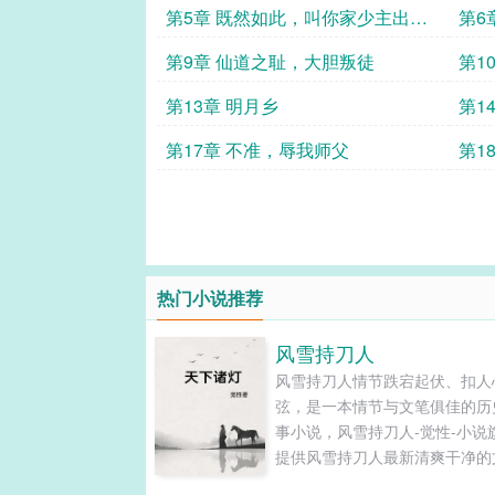
第5章 既然如此，叫你家少主出来
第6
对质
口
第9章 仙道之耻，大胆叛徒
第1
第13章 明月乡
第1
第17章 不准，辱我师父
第1
热门小说推荐
风雪持刀人
风雪持刀人情节跌宕起伏、扣人
弦，是一本情节与文笔俱佳的历
事小说，风雪持刀人-觉性-小说
提供风雪持刀人最新清爽干净的
章节在线阅读和TXT下载。...