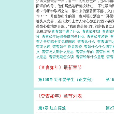
沽酒大会最后一日，前三甲的红榜已出，那些酒
酿师的名号，他们居然连听都没听过。 不过最为
着？你那种取巧之法，酿出来的酒香而不醇，入口
作！” “一月便酿出来的酒，也叫呕心沥血？” 
噱头来卖弄，还想比得上旁人潜心酿造的酒？要我
桑岱心虚地别开脸，“我那也是替你们剑宗扬名立威呢
免费,游瓷
杳杳如年讲了什么
杳杳如年txt
杳杳如
读
杳杳如年by游瓷讲的是什么
杳杳如年游瓷
杳之景初临全文免费阅读
杳杳念什么
杳杳如年
杳怎么读
杳杳如年 作者游瓷
杳如什么什么四
义
杳杳与人期什么意思
杳杳如年的
杳杳如日
么意思
杳杳无期怎么读
杳杳经年什么意思
杳
《杳杳如年》最新章节
第158章 经年晏平生（正文完）
第1
《杳杳如年》章节列表
第1章 红白撞煞
第2